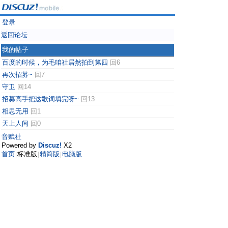
登录
返回论坛
我的帖子
百度的时候，为毛咱社居然拍到第四
回6
再次招募~
回7
守卫
回14
招募高手把这歌词填完呀~
回13
相思无用
回1
天上人间
回0
音赋社
Powered by
Discuz!
X2
首页
标准版
精简版
电脑版
|
|
|