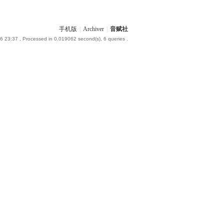
手机版
|
Archiver
|
音赋社
6 23:37
, Processed in 0.019062 second(s), 6 queries .