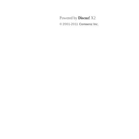
Powered by
Discuz!
X2
© 2001-2011
Comsenz Inc.