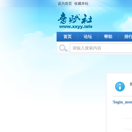
设为首页
收藏本站
首页
论坛
帮助
排
!login_me