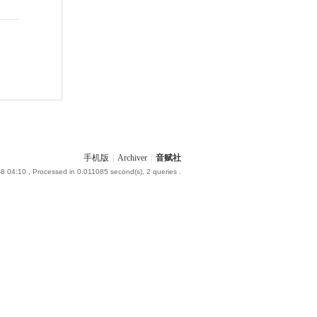
手机版
|
Archiver
|
音赋社
-8 04:10
, Processed in 0.011085 second(s), 2 queries .