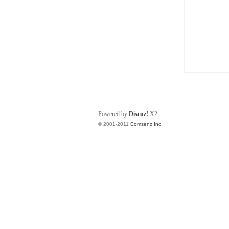
Powered by
Discuz!
X2
© 2001-2011
Comsenz Inc.