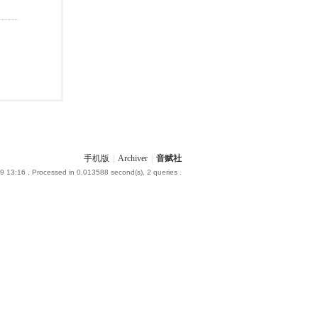
手机版
|
Archiver
|
音赋社
9 13:16
, Processed in 0.013588 second(s), 2 queries .