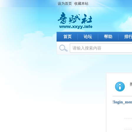
设为首页
收藏本站
首页
论坛
帮助
排
!login_me