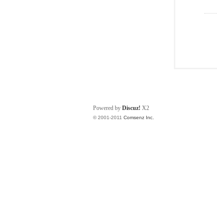
Powered by
Discuz!
X2
© 2001-2011
Comsenz Inc.