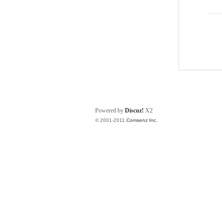
Powered by
Discuz!
X2
© 2001-2011
Comsenz Inc.