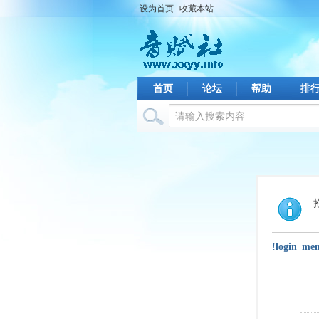
设为首页
收藏本站
首页
论坛
帮助
排
!login_me