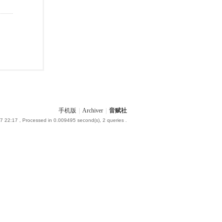
手机版
|
Archiver
|
音赋社
7 22:17
, Processed in 0.009495 second(s), 2 queries .