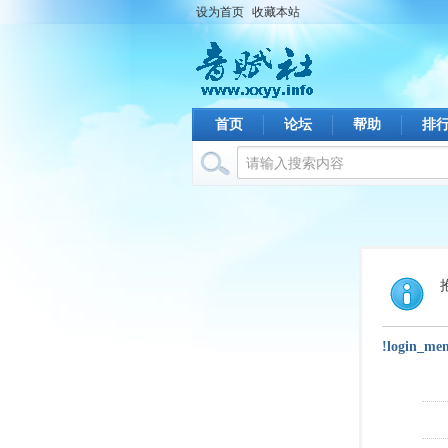
设为首页
收藏本站
首页
论坛
帮助
排
!login_me