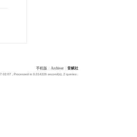
手机版
|
Archiver
|
音赋社
7 02:07
, Processed in 0.014226 second(s), 2 queries .