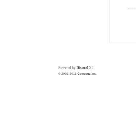
Powered by
Discuz!
X2
© 2001-2011
Comsenz Inc.