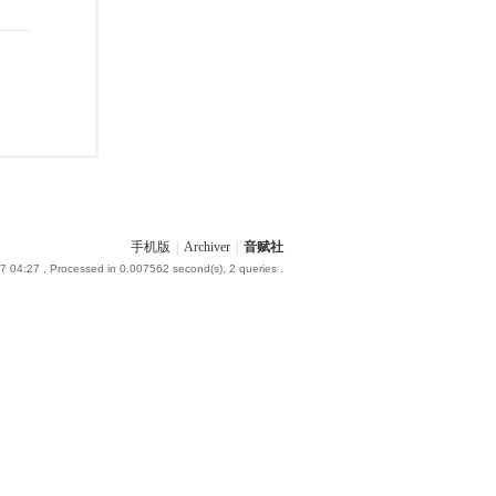
手机版
|
Archiver
|
音赋社
7 04:27
, Processed in 0.007562 second(s), 2 queries .