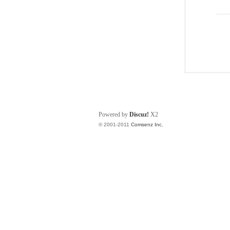
Powered by
Discuz!
X2
© 2001-2011
Comsenz Inc.