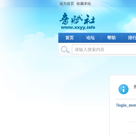
设为首页
收藏本站
首页
论坛
帮助
排
!login_me