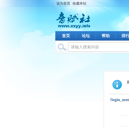
设为首页
收藏本站
首页
论坛
帮助
排
!login_me