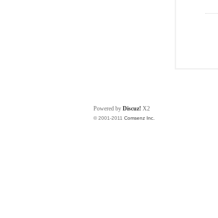
Powered by
Discuz!
X2
© 2001-2011
Comsenz Inc.