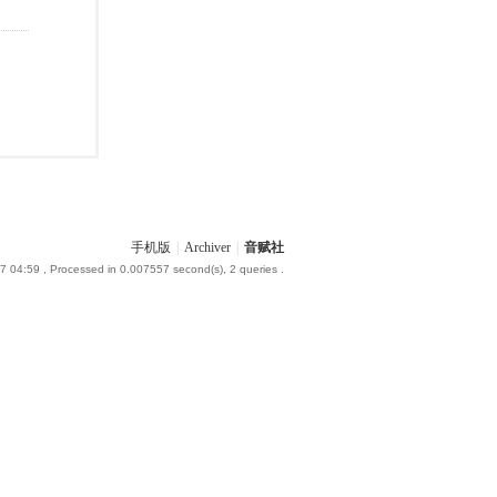
手机版
|
Archiver
|
音赋社
7 04:59
, Processed in 0.007557 second(s), 2 queries .