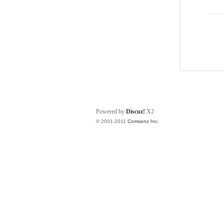
Powered by
Discuz!
X2
© 2001-2011
Comsenz Inc.