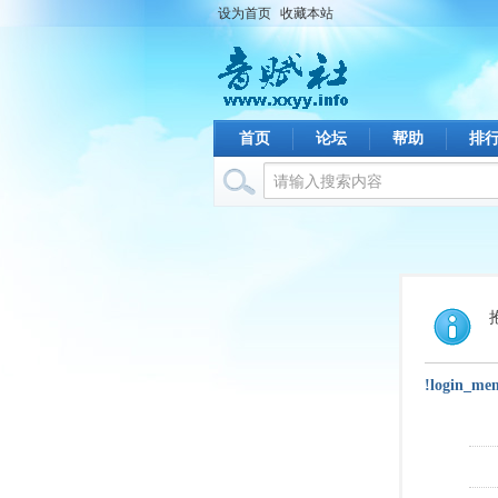
设为首页
收藏本站
首页
论坛
帮助
排
!login_me