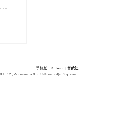
手机版
|
Archiver
|
音赋社
8 16:52
, Processed in 0.007748 second(s), 2 queries .