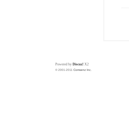
Powered by
Discuz!
X2
© 2001-2011
Comsenz Inc.