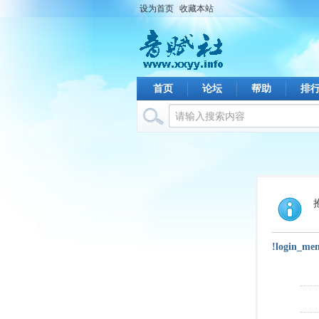
设为首页
收藏本站
首页
论坛
帮助
排
!login_me