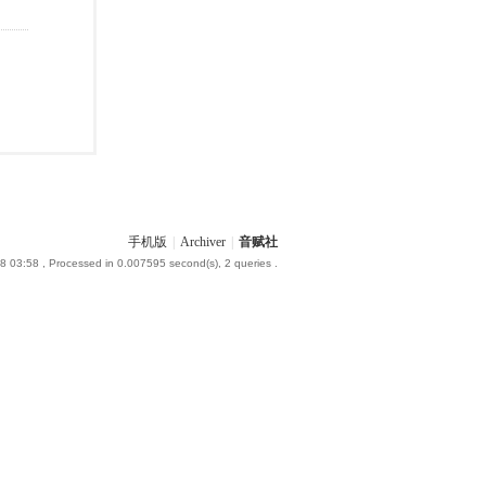
手机版
|
Archiver
|
音赋社
8 03:58
, Processed in 0.007595 second(s), 2 queries .