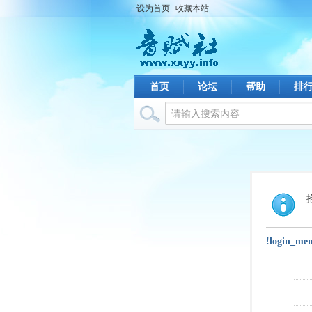
设为首页
收藏本站
首页
论坛
帮助
排
!login_me