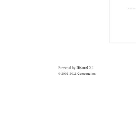
Powered by
Discuz!
X2
© 2001-2011
Comsenz Inc.