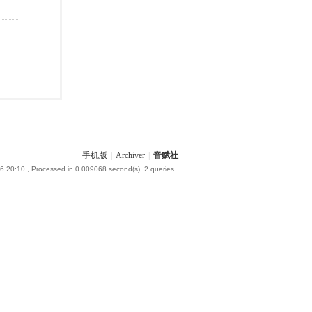
手机版
|
Archiver
|
音赋社
6 20:10
, Processed in 0.009068 second(s), 2 queries .