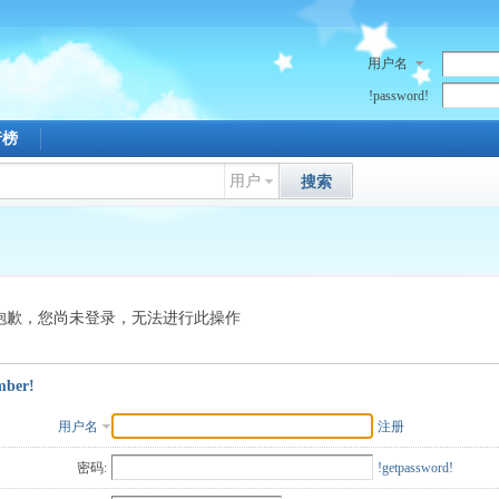
用户名
!password!
行榜
用户
搜索
抱歉，您尚未登录，无法进行此操作
mber!
用户名
注册
密码:
!getpassword!