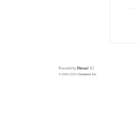
Powered by
Discuz!
X2
© 2001-2011
Comsenz Inc.