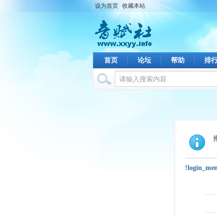
设为首页
收藏本站
首页
论坛
帮助
排
!login_me