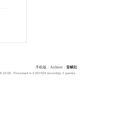
手机版
|
Archiver
|
音赋社
6 23:08
, Processed in 0.007334 second(s), 2 queries .