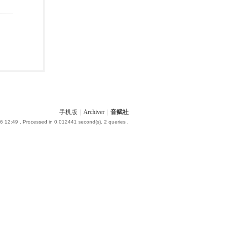
手机版
|
Archiver
|
音赋社
6 12:49
, Processed in 0.012441 second(s), 2 queries .