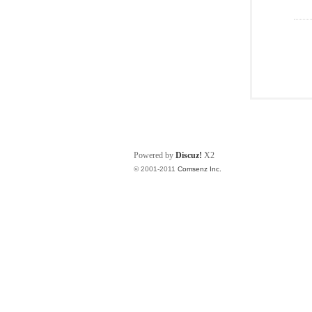
Powered by
Discuz!
X2
© 2001-2011
Comsenz Inc.