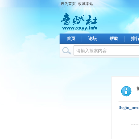
设为首页
收藏本站
首页
论坛
帮助
排
!login_me