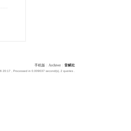
手机版
|
Archiver
|
音赋社
6 20:17
, Processed in 0.009037 second(s), 2 queries .