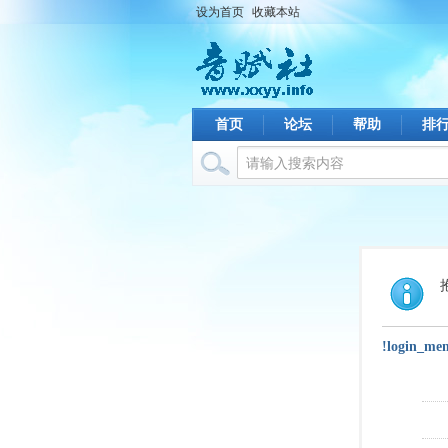
设为首页
收藏本站
首页
论坛
帮助
排
!login_me