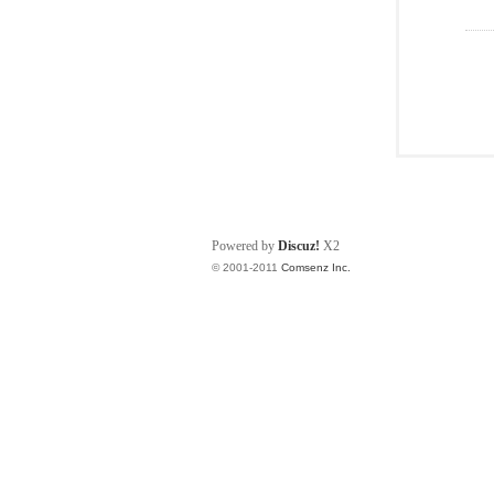
Powered by
Discuz!
X2
© 2001-2011
Comsenz Inc.