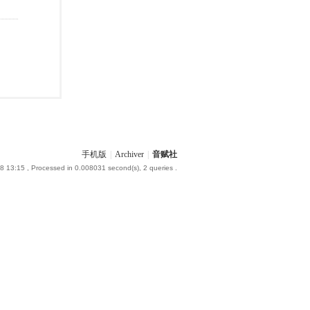
手机版
|
Archiver
|
音赋社
8 13:15
, Processed in 0.008031 second(s), 2 queries .