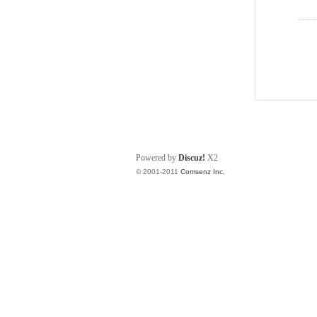
Powered by
Discuz!
X2
© 2001-2011
Comsenz Inc.