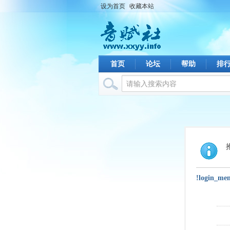
设为首页
收藏本站
首页
论坛
帮助
排
!login_me