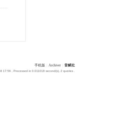
手机版
|
Archiver
|
音赋社
-8 17:56
, Processed in 0.011018 second(s), 2 queries .