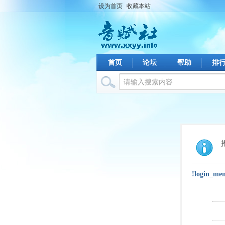
设为首页
收藏本站
首页
论坛
帮助
排
!login_me