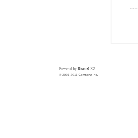
Powered by
Discuz!
X2
© 2001-2011
Comsenz Inc.