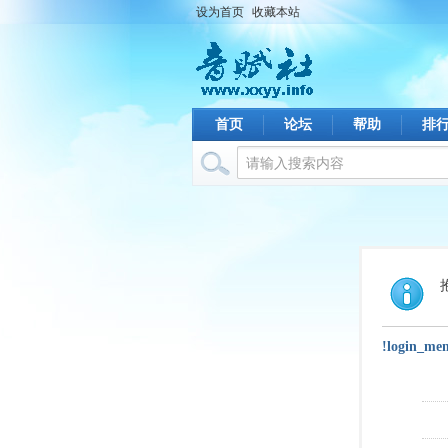
设为首页
收藏本站
首页
论坛
帮助
排
!login_me