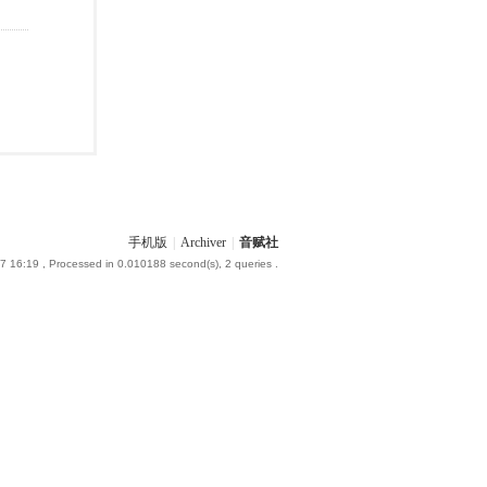
手机版
|
Archiver
|
音赋社
7 16:19
, Processed in 0.010188 second(s), 2 queries .