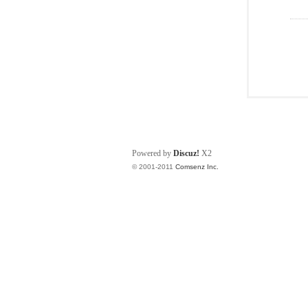
Powered by
Discuz!
X2
© 2001-2011
Comsenz Inc.