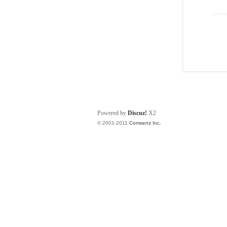
Powered by
Discuz!
X2
© 2001-2011
Comsenz Inc.