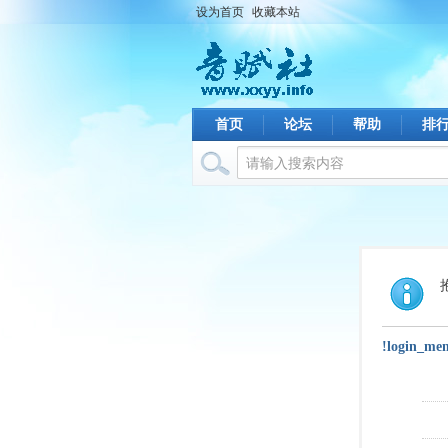
设为首页
收藏本站
首页
论坛
帮助
排
!login_me