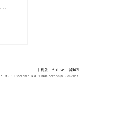
手机版
|
Archiver
|
音赋社
-7 19:20
, Processed in 0.011808 second(s), 2 queries .