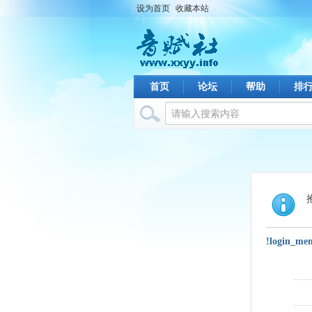
设为首页
收藏本站
首页
论坛
帮助
排
!login_me