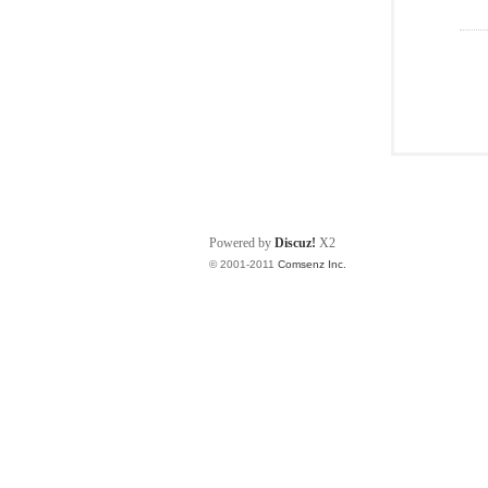
Powered by
Discuz!
X2
© 2001-2011
Comsenz Inc.