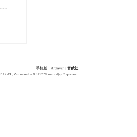
手机版
|
Archiver
|
音赋社
7 17:43
, Processed in 0.012270 second(s), 2 queries .