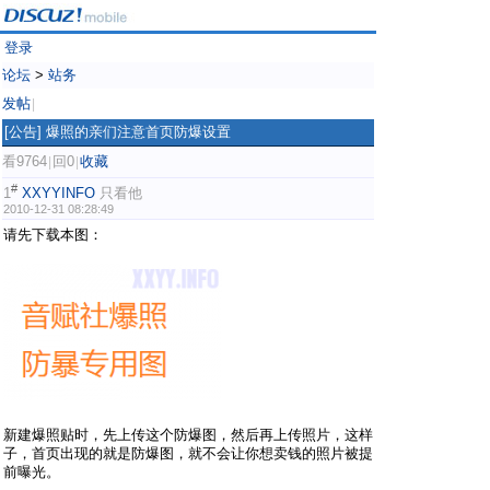
登录
论坛
>
站务
发帖
|
[公告]
爆照的亲们注意首页防爆设置
看9764
回0
收藏
|
|
#
1
XXYYINFO
只看他
2010-12-31 08:28:49
请先下载本图：
1 Y! k6 D4 P) f% c) q8 x
: \5 S; J8 ^, g6 [
7 P+ F8 d6 t; l
新建爆照贴时，先上传这个防爆图，然后再上传照片，这样
子，首页出现的就是防爆图，就不会让你想卖钱的照片被提
前曝光。
. _% _- x" i9 b: I