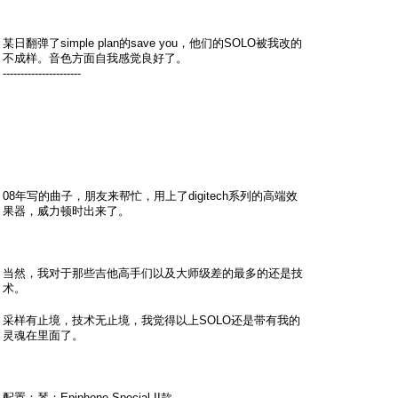
. @+ d$ \6 y) `; b2 ~0 v
某日翻弹了simple plan的save you，他们的SOLO被我改的
不成样。音色方面自我感觉良好了。
----------------------
l- V7 S ?8 B0 N0 g% {' n+ Q
( _: |. T! z' C' M
08年写的曲子，朋友来帮忙，用上了digitech系列的高端效
果器，威力顿时出来了。
7 ?& ?( f3 p8 e0 M
; z: V# d1 S0 S( [- a' K
当然，我对于那些吉他高手们以及大师级差的最多的还是技
术。
' S) l9 {+ G' G& i
: A( `/ H" G6 O/ |7 s
采样有止境，技术无止境，我觉得以上SOLO还是带有我的
灵魂在里面了。
+ _4 h1 u0 \# Y. |
+ O7 L" x( Y7 X% T
配置：琴：Epiphone Special II款