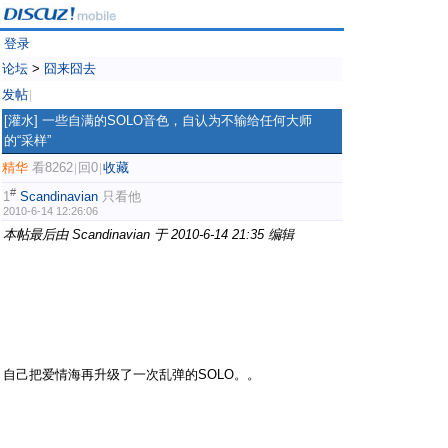
登录
论坛
>
囧来囧去
发帖
|
[灌水]
一些自满的SOLO音色，自认为不输给任何大师
的“采样”
精华
看8262
回0
收藏
|
|
#
1
Scandinavian
只看他
2010-6-14 12:26:06
本帖最后由 Scandinavian 于 2010-6-14 21:35 编辑
( K2 d. \7
h0 Z1 l
9 O8 `, H0 b# k) \1 T1 [; {
0 k+ U) \( F" e2 A
自己把爱情海再升级了一次乱弹的SOLO。。
C0 \3 J0 Y4 q+
w% T