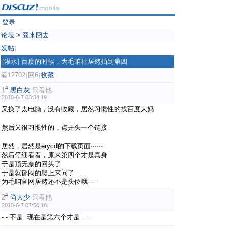
登录
论坛
>
囧来囧去
发帖
|
[灌水]
百度的时候，为毛咱社居然拍到第四
看12702
回6
收藏
|
|
#
1
黑白灰
只看他
2010-6-7 03:34:19
又换了太电脑，没有收藏，居然习惯性的找百度大妈
3 B6 ~4
C+ m2 S9 t5 N) K) x
然后又很习惯性的，点开头一个链接
- Q( \% g4 w$ \* g# ?# v. _-
K, }
居然，居然是erycd的下载页面······
" `! T5 ?5 A7 `" S. _. T
然后仔细看看，原来第四个才是真身
4 j: G$ X+ z% V1 @
于是顶无奈的回头了
于是就郁闷的爬上来问了
为毛咱官网居然还不是头位哦····
#
2
尚大少
只看他
2010-6-7 07:50:18
- - 不是 现在是第六个才是……