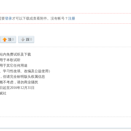
需要
登录
才可以下载或查看附件。没有帐号？
注册
顶
0
踩
0
站内免费试听及下载
用于本歌试听
用于其它任何用途
、学习性改填、改编及公益使用）
，但请完全标明版头权属信息
概不考虑，请勿商业骚扰
起至2016年12月31日
赋社