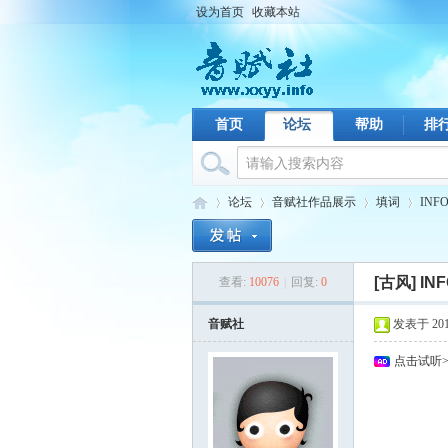
设为首页
收藏本站
首页
论坛
帮助
排
论坛
音赋社作品展示
填词
INF
[古风]
IN
查看:
10076
|
回复:
0
音
›
›
›
›
音赋社
发表于 2010-
点击试听