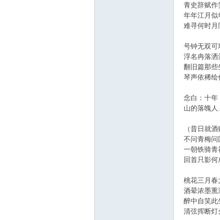
青史辞赋作
年年江月似
难寻何时月
号钟无双可
浮名冉落洒
翻旧篇那些
琴声依稀绘
念白：十年
山的落魄人
（昔日就酒
不问青梅问
一朝铁骑青
回首只影何
桃花三月春
酒晕浓墨熏
醉中自笑此
清弦挥断灯