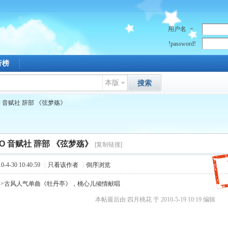
用户名
!password!
行榜
本版
搜索
O 音赋社 辞部 《弦梦殇》
FO 音赋社 辞部 《弦梦殇》
[复制链接]
4-30 10:40:59
|
只看该作者
|
倒序浏览
>>古风人气单曲《牡丹亭》，桃心儿倾情献唱
本帖最后由 四月桃花 于 2010-5-19 10:19 编辑