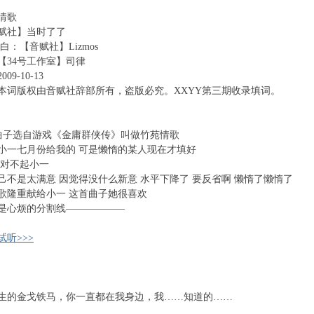
情歌
赋社】当时了了
白：【音赋社】Lizmos
【34号工作室】司律
9-10-13
本词版权由音赋社辞部所有，盗版必究。XXYY第三期收录填词。
 曲子选自游戏《金庸群侠传》叫做竹苑情歌
小一七月份给我的 可是懒惰的某人现在才填好
 对不起小一
己不是太满意 因觉得没什么新意 水平下降了 要反省啊 懒惰了懒惰了
歌隆重献给小一 这首曲子她很喜欢
是心烦的分割线——————
听>>>
生的金戈铁马，你一直都在我身边，我……知道的……