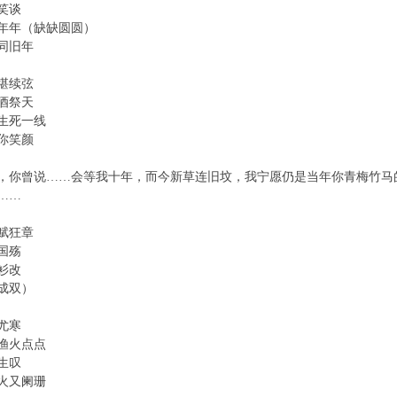
笑谈
年年（缺缺圆圆）
同旧年
堪续弦
酒祭天
生死一线
你笑颜
，你曾说……会等我十年，而今新草连旧坟，我宁愿仍是当年你青梅竹马
……
赋狂章
国殇
衫改
成双）
尤寒
渔火点点
生叹
火又阑珊