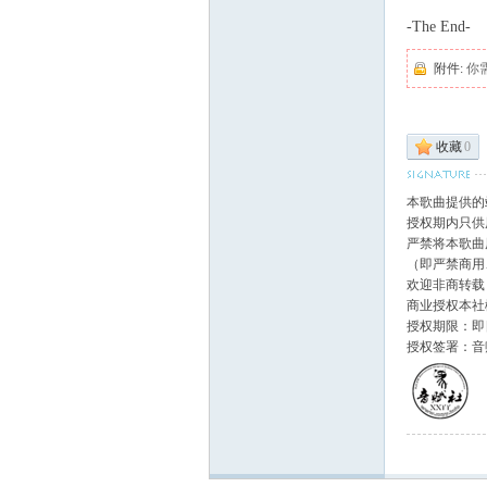
-The End-
附件:
你
收藏
0
本歌曲提供的
授权期内只供
严禁将本歌曲
（即严禁商用
欢迎非商转载
商业授权本社
授权期限：即日
授权签署：音