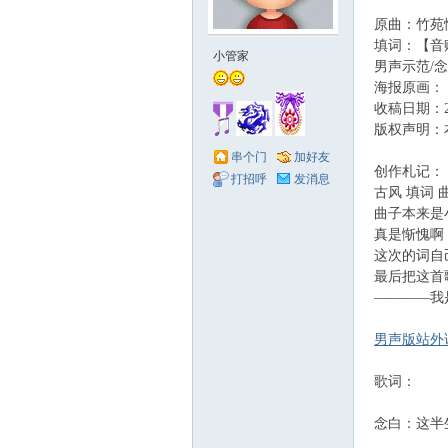
原曲：竹苑
赋
填词：【音
小管家
男声示范/念
海报原画：
收稿日期：200
版权声明：
串个门
加好友
创作札记：
打招呼
发消息
古风 填词
曲子本来是
真是惭愧啊
社
这次的词自
最后把这首
————我
男声版站外试
歌词：
念白：这半