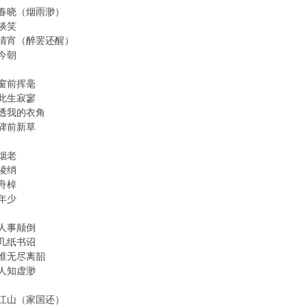
春晓（烟雨渺）
谈笑
清宵（醉罢还醒）
今朝
窗前挥毫
此生寂寥
透我的衣角
碑前新草
烟老
绫绡
舟棹
年少
人事颠倒
几纸书诏
谁无尽离韶
人知虚渺
江山（家国还）