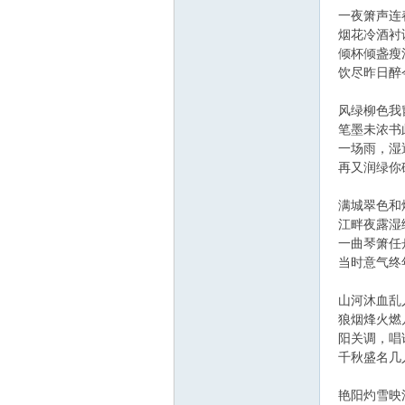
一夜箫声连
烟花冷酒衬
倾杯倾盏瘦
饮尽昨日醉
风绿柳色我
笔墨未浓书
一场雨，湿
再又润绿你
满城翠色和
江畔夜露湿
一曲琴箫任
当时意气终
山河沐血乱
狼烟烽火燃
阳关调，唱
千秋盛名几
艳阳灼雪映