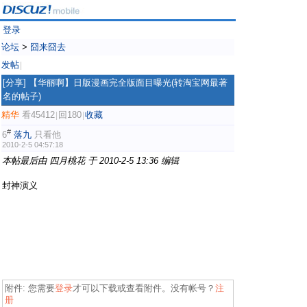
登录
论坛
>
囧来囧去
发帖
|
[分享]
【华丽啊】日版漫画完全版面目曝光(转淘宝网最著
名的帖子)
精华
看45412
回180
收藏
|
|
#
6
落九
只看他
2010-2-5 04:57:18
本帖最后由 四月桃花 于 2010-2-5 13:36 编辑
2 m+ ]+ F- i# f
4 [" C8 D* N3 F+ ^) n
封神演义
! U+ G) }7 [/ P$ x+ x
- Y: l$ j) C: d, O
& a, c3 z# b, e
附件:
您需要
登录
才可以下载或查看附件。没有帐号？
注
册