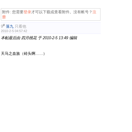
附件:
您需要
登录
才可以下载或查看附件。没有帐号？
注
册
#
9
落九
只看他
2010-2-5 04:57:42
本帖最后由 四月桃花 于 2010-2-5 13:49 编辑
( \ }# w9 G1 a2
f3 V
天马之血族（砖头啊……）
" Y, O6 X3 z9 b" G
" M6 ]5 J$ Q( i% ^# V! R% U
附件:
您需要
登录
才可以下载或查看附件。没有帐号？
注
册
#
10
落九
只看他
2010-2-5 04:57:49
本帖最后由 四月桃花 于 2010-2-5 13:51 编辑
touch
k% j4 Y- q/ U' k# d
0 k& i8 s* A/ h. w! S+ ~, R
附件:
您需要
登录
才可以下载或查看附件。没有帐号？
注
册