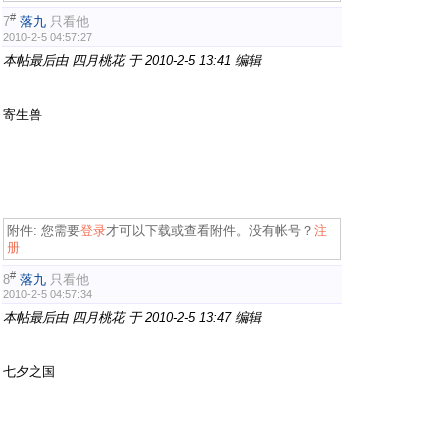
#
7
落九
只看他
2010-2-5 04:57:27
本帖最后由 四月桃花 于 2010-2-5 13:41 编辑
; E. `; a3 m# j#
d* P# ]
, C) b4 @% ~9 J; e9 V, K7 f
寄生兽
( t x+ c7 ~6 l
5 y; H9 F0 K0 [: l/ h7 z9 G
1 R+ ~3 J7 B% a- c* y
附件:
您需要
登录
才可以下载或查看附件。没有帐号？
注
册
#
8
落九
只看他
2010-2-5 04:57:34
本帖最后由 四月桃花 于 2010-2-5 13:47 编辑
3 u# l& M6 ?5
_5 b
l8 C6 @7 z$ B: f# j: k
七夕之国
$ B$ |( L% k) [7 I& y, R
% |! w* y' q. j: _
! |$ T. A* j/ [- U
7 r! f- N% o. q! _ v