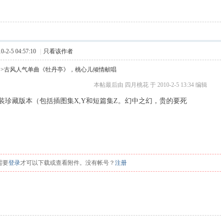
2-5 04:57:10
|
只看该作者
>>古风人气单曲《牡丹亭》，桃心儿倾情献唱
本帖最后由 四月桃花 于 2010-2-5 13:34 编辑
 F
装珍藏版本（包括插图集X,Y和短篇集Z。幻中之幻，贵的要死
[, w2 ^
 r6 f; o0 p% `/ h
需要
登录
才可以下载或查看附件。没有帐号？
注册