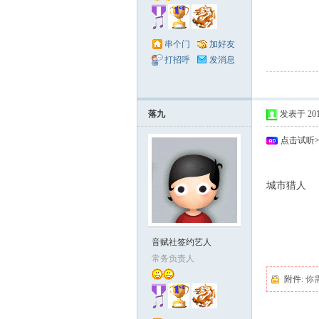
串个门
加好友
打招呼
发消息
落九
发表于 2010-
点击试听
- e) o0 U4 y) Z2
城市猎人
5 K*
C5 |3 x3 J( @9 K
/ i6 i' G- y2 F' H
音赋社签约艺人
常务负责人
附件:
你