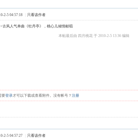
2-5 04:57:18
|
只看该作者
>>古风人气单曲《牡丹亭》，桃心儿倾情献唱
本帖最后由 四月桃花 于 2010-2-5 13:36 编辑
c6 {
% G# S
Y
3 d1 R4 g8 Q# K
 q
需要
登录
才可以下载或查看附件。没有帐号？
注册
2-5 04:57:27
|
只看该作者