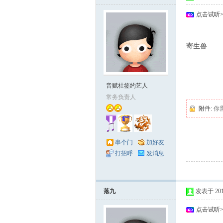
点击试听
8 @+ @9 G3 ~! v
寄生兽
; D$ L)
+ c- D3 x1 J8 ^- N
. W; y" u2 q5 \: Z
音赋社签约艺人
( }+ h+ M$ @5 \
常务负责人
附件:
你
串个门
加好友
打招呼
发消息
落九
发表于 2010-
点击试听
( V7 {( f) u- V/ [