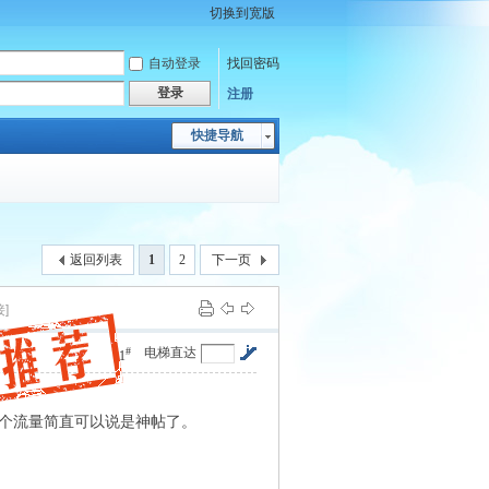
切换到宽版
自动登录
找回密码
登录
注册
快捷导航
返回列表
1
2
下一页
]
#
电梯直达
1
子这个流量简直可以说是神帖了。
' g* N9 @,