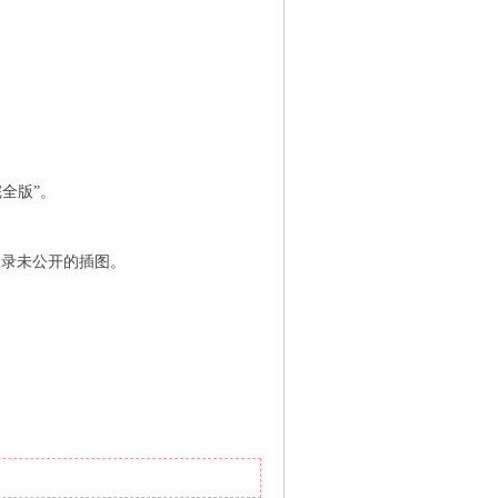
全版”。
收录未公开的插图。
; ?' e; f# h, ?3 ?: R