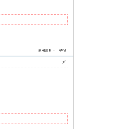
使用道具
举报
#
3