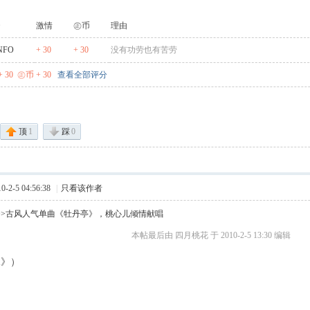
激情
㊣币
理由
NFO
+ 30
+ 30
没有功劳也有苦劳
 30
㊣币 + 30
查看全部评分
顶
1
踩
0
2-5 04:56:38
|
只看该作者
>>古风人气单曲《牡丹亭》，桃心儿倾情献唱
本帖最后由 四月桃花 于 2010-2-5 13:30 编辑
珠》）
- _ W" O: i. P7 t5 _1 W
 v$ v