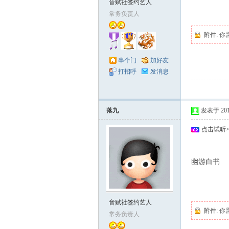
音赋社签约艺人
常务负责人
附件:
你
串个门
加好友
打招呼
发消息
落九
发表于 2010-
点击试听
2 a+ {9 [5 L$ J( 
幽游白书
6 _# D5 s3 e! b+ 
音赋社签约艺人
附件:
你
常务负责人