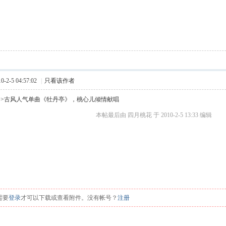
2-5 04:57:02
|
只看该作者
>>古风人气单曲《牡丹亭》，桃心儿倾情献唱
本帖最后由 四月桃花 于 2010-2-5 13:33 编辑
 W$ A! n$ V
 @) S+ r# ~: |0 f- c
' r
2 ^7 b8 f
需要
登录
才可以下载或查看附件。没有帐号？
注册