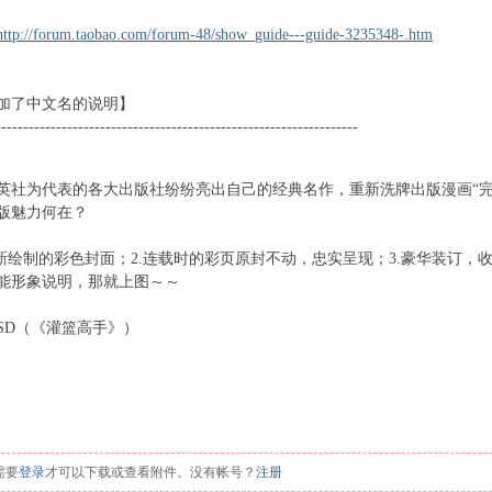
http://forum.taobao.com/forum-48/show_guide---guide-3235348-.htm
加了中文名的说明】
3 c9 Y' P2 I9 W8 I o+ H( J) n+ Z
------------------------------------------------------------------
i& {# J6 k+ l/ i1 J! g/ S
英社为代表的各大出版社纷纷亮出自己的经典名作，重新洗牌出版漫画“完
版魅力何在？
; b) z' q+ ~) `6 i6 `& g5 z
重新绘制的彩色封面；2.连载时的彩页原封不动，忠实呈现；3.豪华装订，
能形象说明，那就上图～～
SD（《灌篮高手》）
 T
 o: \
需要
登录
才可以下载或查看附件。没有帐号？
注册