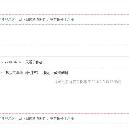
需要
登录
才可以下载或查看附件。没有帐号？
注册
2-5 04:56:56
|
只看该作者
>>古风人气单曲《牡丹亭》，桃心儿倾情献唱
本帖最后由 四月桃花 于 2010-2-5 13:32 编辑
d9 L" `- P# H
X8 a( H
需要
登录
才可以下载或查看附件。没有帐号？
注册