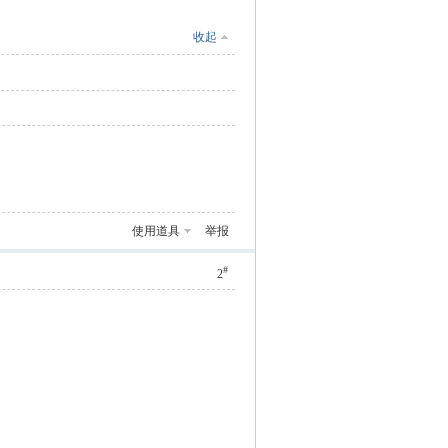
收起
使用道具
举报
#
2