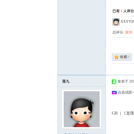
已有
1
人评分
XXYYI
总评分:
激情 +
收藏
0
落九
发表于 2010-
点击试听
GB（《龙
& E4 w! W- _# u*