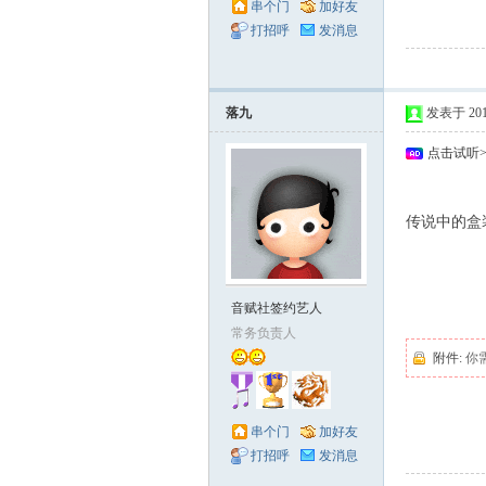
串个门
加好友
打招呼
发消息
落九
发表于 2010-
点击试听
% Z# P/ E; M; l3
传说中的盒
' d4 E3 c# ?2 P+ 
0 K6 s. T/ }: m. f
% D" @, X+ z6 k&
音赋社签约艺人
常务负责人
附件:
你
串个门
加好友
打招呼
发消息