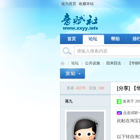
设为首页
收藏本站
首页
论坛
帮助
排
论坛
公共设施
囧来囧去
【华丽
[分享]
【
查看:
45379
|
回复:
180
音
›
›
›
›
落九
发表于 2010-
点击试听
此帖在淘宝网
v6 E4 T2 R
( s2 i {% k- v' j
以下转自淘