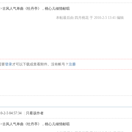
>>古风人气单曲《牡丹亭》，桃心儿倾情献唱
. C4 W- k3 G* y& z
本帖最后由 四月桃花 于 2010-2-5 13:41 编辑
 \' ?2 X1 }7 U. L1 P
5 [. I7 Q! |
+ P) z4 g, j( \
5 F
需要
登录
才可以下载或查看附件。没有帐号？
注册
2-5 04:57:34
|
只看该作者
>>古风人气单曲《牡丹亭》，桃心儿倾情献唱
 P