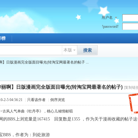
用户名
!password!
行榜
本版
搜索
啊】日版漫画完全版面目曝光(转淘宝网最著名的帖子 ...
华丽啊】日版漫画完全版面目曝光(转淘宝网最著名的帖子)
[复制链接
2-5 04:56:21
|
只看该作者
|
倒序浏览
>>古风人气单曲《牡丹亭》，桃心儿倾情献唱
的BBS上浏览量是167415 回复数是1355 ，作为关于漫画收藏的帖
宝BBS，作者为：到处旅游