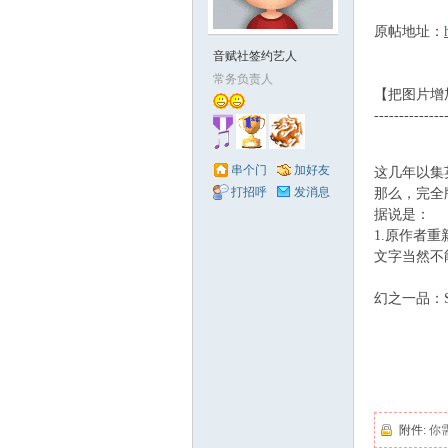
原帖地址：
赋
音赋社签约艺人
常务负责人
【把图片增
--------------
- y- K |6 u" a
串个门
加好友
这几年以集
打招呼
发消息
那么，完全
据说是：
1.原作者
社
文字当然不
幻之一品：
# v5 e. ^2 Z8 e&
$ s/ j1 J! K5 V( P;
附件:
你