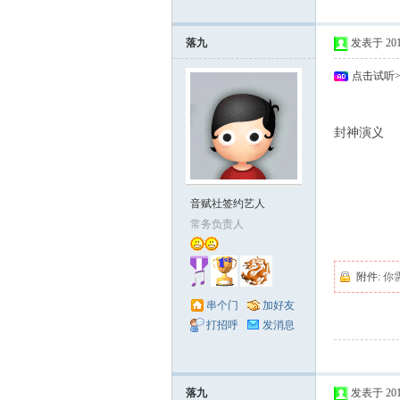
落九
发表于 2010-
点击试听
+ x. t5 C- v" m( 
封神演义
% F5 y9 L0 s1 ~
) i3 L) _2 C8 g) 
音赋社签约艺人
) b& Q2 N: L0 M
常务负责人
) T& H8 L! _% ?1
附件:
你
串个门
加好友
打招呼
发消息
落九
发表于 2010-