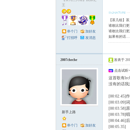
王
【茶几组】茶
谁敢比我们更
谁敢比我们更
串个门
加好友
如果有的话…
打招呼
发消息
2007cheche
发表于 2010-
点击试听
这首歌有lr
没有的话我
[00:02.
[00:03.0
[00:03.
新手上路
[00:03.7
[00:04.4
串个门
加好友
[00:05.35]