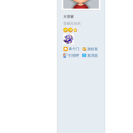
赋
大管家
音赋社站长
串个门
加好友
打招呼
发消息
社