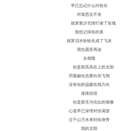
早已忘记什么叫快乐
对谁思念不舍
就算黄沙无情打谢了玫瑰
我也记得你的美
就算泪水纷纷化成了飞灰
我也愿意再追
永相随
你是那高高在上的太阳
羽翼融化也要向你飞翔
没有你的温暖给我方向
迷路彷徨
你是那无与伦比的璀璨
心底早已深埋对你渴望
过千山万水来到你身旁
我的太阳