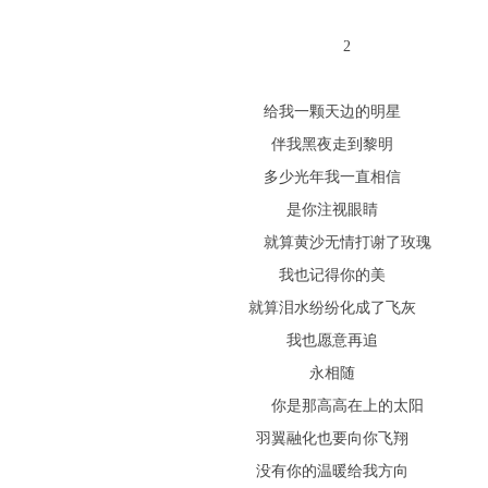
2
给我一颗天边的明星
伴我黑夜走到黎明
多少光年我一直相信
是你注视眼睛
就算黄沙无情打谢了玫瑰
我也记得你的美
就算泪水纷纷化成了飞灰
我也愿意再追
永相随
你是那高高在上的太阳
羽翼融化也要向你飞翔
没有你的温暖给我方向