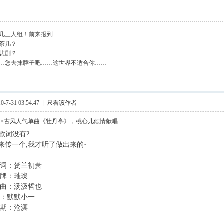
几三人组！前来报到
茶几？
悲剧？
…您去抹脖子吧……这世界不适合你……
7-31 03:54:47
|
只看该作者
>>古风人气单曲《牡丹亭》，桃心儿倾情献唱
c歌词没有?
来传一个,我才听了做出来的~
45]作词：贺兰初萧
9]词牌：璀璨
58]原曲：汤汲哲也
8]唱：默默小一
6]后期：沧溟