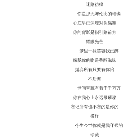
迷路彷徨
你是那无与伦比的璀璨
心底早已深埋对你渴望
你的背影是指引路前方
耀眼光芒
梦里一抹笑容我已醉
朦胧你的吻是香醇滋味
抛弃所有只要有你陪
不后悔
世间宝藏有着千千万万
你在我心上永远最璀璨
忘记所有也不忘的是你的
模样
今生今世你就是我守候的
珍藏