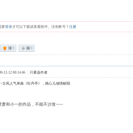
需要
登录
才可以下载或查看附件。没有帐号？
注册
顶
0
踩
0
12-12 00:14:46
|
只看该作者
>>古风人气单曲《牡丹亭》，桃心儿倾情献唱
萧萧和小一的作品，不能不沙发~~~