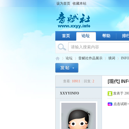
设为首页
收藏本站
首页
论坛
帮助
排
论坛
音赋社作品展示
填词
INF
[现代]
IN
查看:
10911
|
回复:
2
音
›
›
›
›
XXYYINFO
发表于 2009-
点击试听