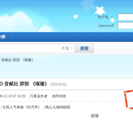
用户名
!password!
行榜
本版
搜索
O 音赋社 辞部 《璀璨》
FO 音赋社 辞部 《璀璨》
[复制链接]
12-10 07:24:39
|
只看该作者
|
倒序浏览
>>古风人气单曲《牡丹亭》，桃心儿倾情献唱
璀璨