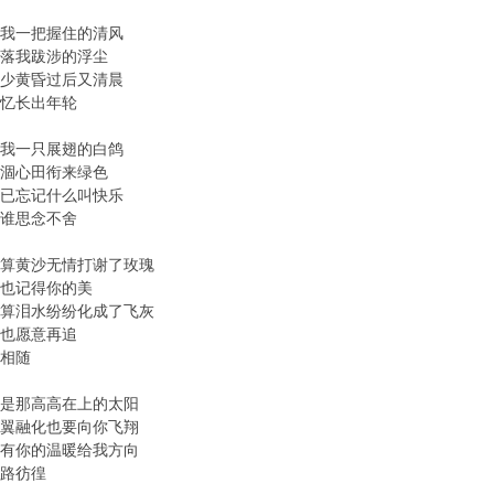
58]给我一把握住的清风
80]吹落我跋涉的浮尘
35]多少黄昏过后又清晨
2]记忆长出年轮
92]给我一只展翅的白鸽
42]干涸心田衔来绿色
10]早已忘记什么叫快乐
7]对谁思念不舍
36]就算黄沙无情打谢了玫瑰
37]我也记得你的美
19]就算泪水纷纷化成了飞灰
2]我也愿意再追
]永相随
95]你是那高高在上的太阳
74]羽翼融化也要向你飞翔
45]没有你的温暖给我方向
6]迷路彷徨