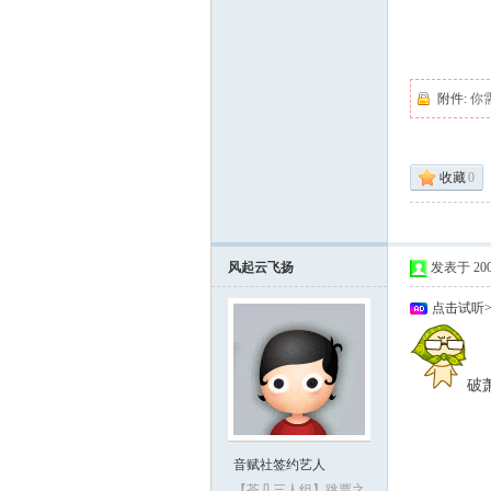
附件:
你
收藏
0
风起云飞扬
发表于 2009-
点击试听
破
音赋社签约艺人
【茶几三人组】跳票之