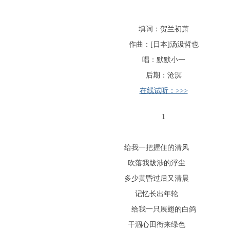
填词：贺兰初萧
作曲：[日本]汤汲哲也
唱：默默小一
后期：沧溟
在线试听：>>>
1
给我一把握住的清风
吹落我跋涉的浮尘
多少黄昏过后又清晨
记忆长出年轮
给我一只展翅的白鸽
干涸心田衔来绿色