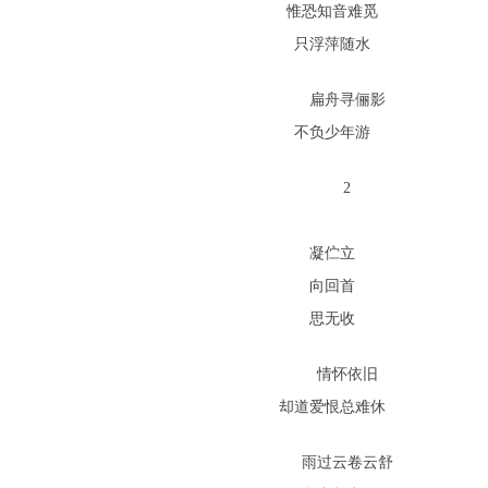
惟恐知音难觅
只浮萍随水
扁舟寻俪影
不负少年游
2
凝伫立
向回首
思无收
情怀依旧
却道爱恨总难休
雨过云卷云舒