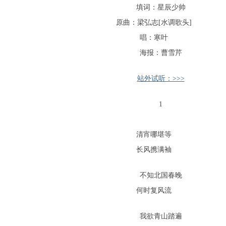
填词：星辰少帅
原曲：梁弘志[水调歌头]
唱：寒叶
海报：曹雪芹
站外试听：>>>
1
清宵哪堪等
长风携满袖
不知北国春晚
何时复风流
我欲青山踏遍