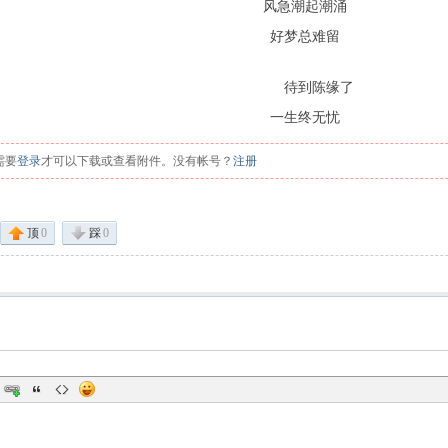
风急潮起潮涌
好梦总难留
待到陈缘了
一生终无忧
需要
登录
才可以下载或查看附件。没有帐号？
注册
顶
0
踩
0