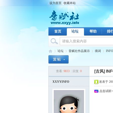
设为首页
收藏本站
首页
论坛
帮助
排
论坛
音赋社作品展示
填词
INF
[古风]
IN
查看:
9833
|
回复:
0
音
›
›
›
›
XXYYINFO
发表于 2009-
点击试听