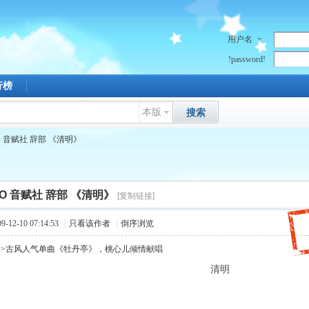
用户名
!password!
行榜
本版
搜索
O 音赋社 辞部 《清明》
FO 音赋社 辞部 《清明》
[复制链接]
12-10 07:14:53
|
只看该作者
|
倒序浏览
>>古风人气单曲《牡丹亭》，桃心儿倾情献唱
清明