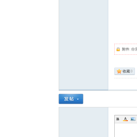
附件:
你
收藏
0