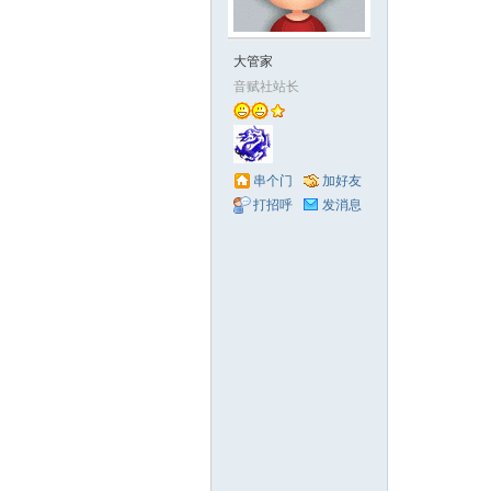
赋
大管家
音赋社站长
串个门
加好友
打招呼
发消息
社