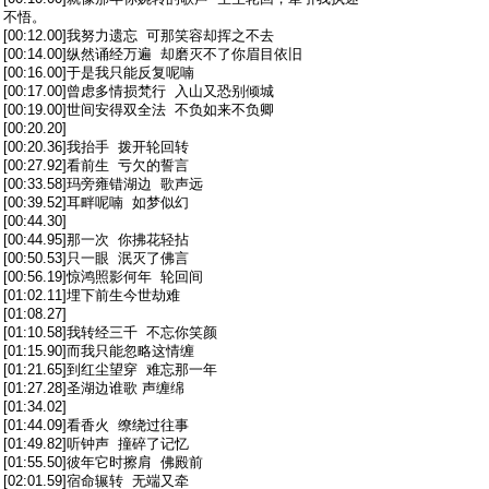
不悟。
[00:12.00]我努力遗忘 可那笑容却挥之不去
[00:14.00]纵然诵经万遍 却磨灭不了你眉目依旧
[00:16.00]于是我只能反复呢喃
[00:17.00]曾虑多情损梵行 入山又恐别倾城
[00:19.00]世间安得双全法 不负如来不负卿
[00:20.20]
[00:20.36]我抬手 拨开轮回转
[00:27.92]看前生 亏欠的誓言
[00:33.58]玛旁雍错湖边 歌声远
[00:39.52]耳畔呢喃 如梦似幻
[00:44.30]
[00:44.95]那一次 你拂花轻拈
[00:50.53]只一眼 泯灭了佛言
[00:56.19]惊鸿照影何年 轮回间
[01:02.11]埋下前生今世劫难
[01:08.27]
[01:10.58]我转经三千 不忘你笑颜
[01:15.90]而我只能忽略这情缠
[01:21.65]到红尘望穿 难忘那一年
[01:27.28]圣湖边谁歌 声缠绵
[01:34.02]
[01:44.09]看香火 缭绕过往事
[01:49.82]听钟声 撞碎了记忆
[01:55.50]彼年它时擦肩 佛殿前
[02:01.59]宿命辗转 无端又牵