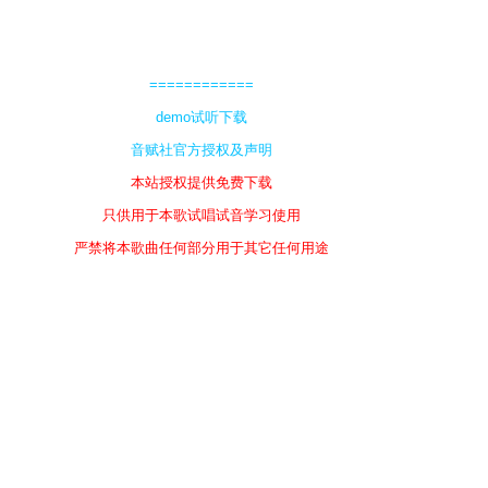
============
demo试听下载
音赋社官方授权及声明
本站授权提供免费下载
只供用于本歌试唱试音学习使用
严禁将本歌曲任何部分用于其它任何用途
（声明：填创曲目原曲版权归原作者所有）
填创部分授权签署：音赋社
============
附件:
您需要
登录
才可以下载或查看附件。没有帐号？
注
册
#
2
风月夜殇
只看他
2009-10-25 12:53:09