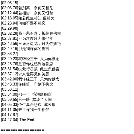
[02:06.15]
[02:06.76]若别离，奈何又相见
[02:12.44]若相惜，奈何又恨怨
[02:18.05]如若此生相知 便相欠
[02:23.94]何如不遇不相恋
[02:29.98]
[02:32.28]我不悲不喜，长跪在佛前
[02:37.81]不为超度只为修他年
[02:43.56]三途河边花，只为你妖艳
[02:49.16]那是我许你的誓言
[02:56.27]
[03:20.23]我转经三千 只为你默念
[03:25.76]是否你也感到这眷恋
[03:31.54]纵梵行尽损 此生负佛言
[03:37.12]求来世再见你笑颜
[03:42.90]我转经三千 只为你默念
[03:48.33]转经筒，印刻下执念
[03:53.11]
[03:54.00]那一年 惊鸿影翩跹
[03:59.65]只一眼 黯淡了人间
[04:05.33]今生离合悲欢 成云烟
[04:11.05]来世许我一生相伴
[04:17.87]
[04:27.04]-The End-
==================