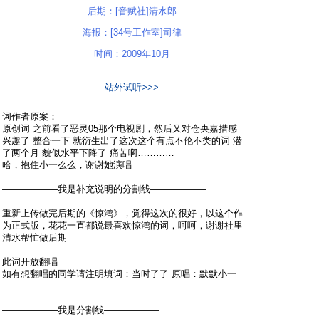
后期：[音赋社]清水郎
海报：[34号工作室]司律
时间：2009年10月
站外试听>>>
词作者原案：
原创词 之前看了恶灵05那个电视剧，然后又对仓央嘉措感
兴趣了 整合一下 就衍生出了这次这个有点不伦不类的词 潜
了两个月 貌似水平下降了 痛苦啊…………
哈，抱住小一么么，谢谢她演唱
——————我是补充说明的分割线——————
重新上传做完后期的《惊鸿》，觉得这次的很好，以这个作
为正式版，花花一直都说最喜欢惊鸿的词，呵呵，谢谢社里
清水帮忙做后期
此词开放翻唱
如有想翻唱的同学请注明填词：当时了了 原唱：默默小一
——————我是分割线——————