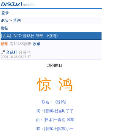
登录
论坛
>
填词
发帖
|
[古风]
INFO 音赋社 辞部 《惊鸿》
精华
看12433
回5
收藏
|
|
#
1
音赋社
只看他
2009-10-23 02:16:47
填创曲目
惊 鸿
歌名：《惊鸿》
词：[音赋社]当时了了
曲：[日本]一青窈·风车
唱：[音赋社]默默小一