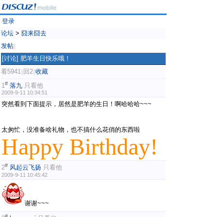
登录
论坛
>
囧来囧去
发帖
|
[讨论]
肥羊生日快乐哦！
看5941
回2
收藏
|
|
#
1
落九
只看他
2009-9-11 10:34:51
突然看到下面提示，居然是肥羊的生日！啊哈哈哈~~~
' f, u&
_! m H! D
太匆忙，没准备啥礼物，也不搞什么花俏的东西啦
Happy Birthday!
: C/ ~" U/ [* Z$ U
#
2
风起云飞扬
只看他
2009-9-11 10:45:42
谢谢~~~
#