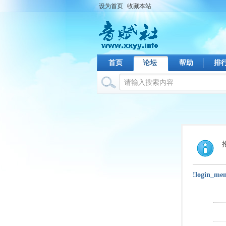
设为首页
收藏本站
首页
论坛
帮助
排
!login_me