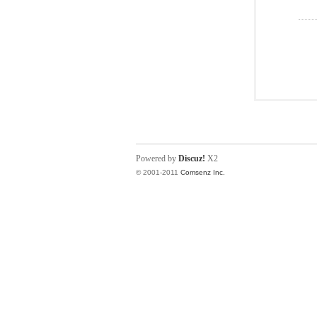
Powered by
Discuz!
X2
© 2001-2011
Comsenz Inc.