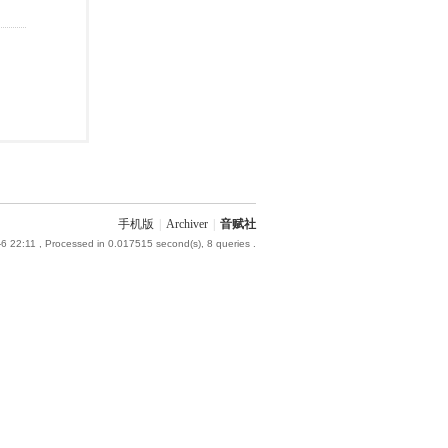
手机版
|
Archiver
|
音赋社
6 22:11
, Processed in 0.017515 second(s), 8 queries .