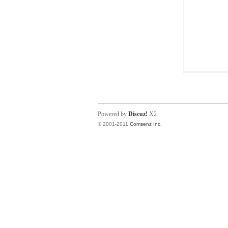
Powered by
Discuz!
X2
© 2001-2011
Comsenz Inc.