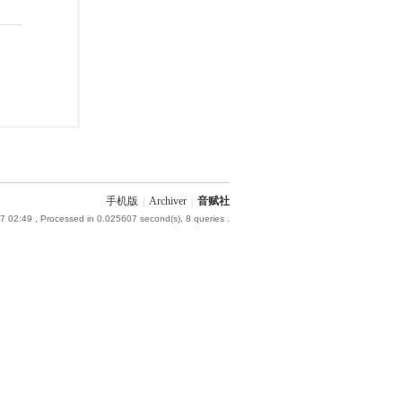
手机版
|
Archiver
|
音赋社
7 02:49
, Processed in 0.025607 second(s), 8 queries .