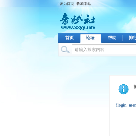
设为首页
收藏本站
首页
论坛
帮助
排
!login_me