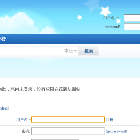
用户名
!password!
行榜
本版
搜索
抱歉，您尚未登录，没有权限在该版块回帖
mber!
用户名
注册
密码:
!getpassword!