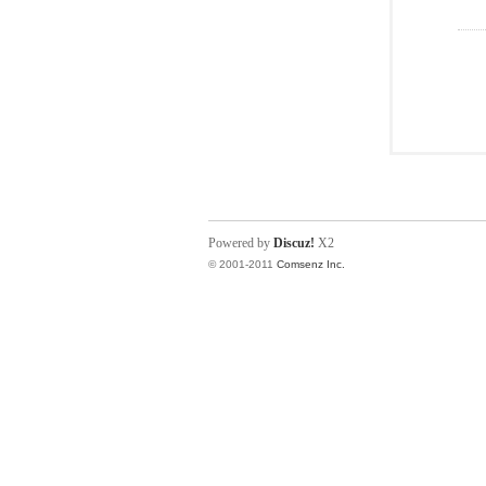
Powered by
Discuz!
X2
© 2001-2011
Comsenz Inc.