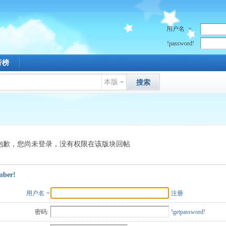
用户名
!password!
行榜
本版
搜索
抱歉，您尚未登录，没有权限在该版块回帖
mber!
用户名
注册
密码:
!getpassword!