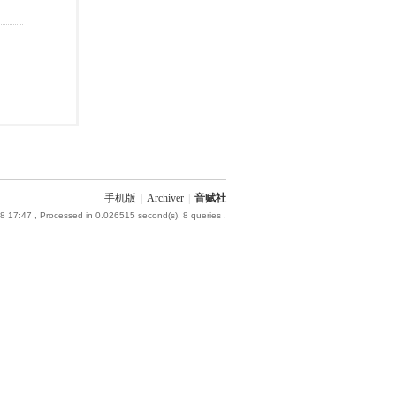
手机版
|
Archiver
|
音赋社
8 17:47
, Processed in 0.026515 second(s), 8 queries .