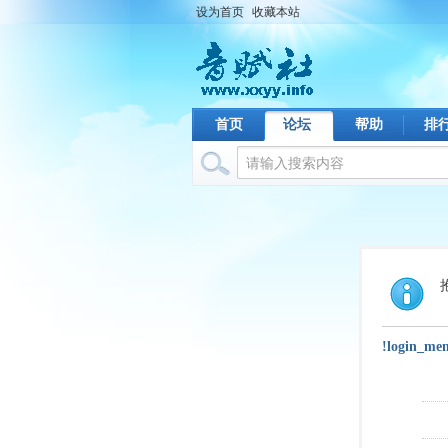
设为首页
收藏本站
首页
论坛
帮助
排
!login_me