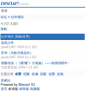
登录
论坛
>
社外项目
今日0
主题5
|
发帖
|
社外项目
[新帖排序]
追风少年
greek1987
2009-11-2 回3
芳华（为歌尽桃花作）
greek1987
2009-11-2 回2
猎蝶传说（《捕“蝶”》片尾曲）——热情招唱中~
无敌爱歌姬
2009-7-21 回5
主题分类
全部
招募
征编
征配
征图
征稿
音赋社
Powered by
Discuz!
X2
首页
标准版
精简版
电脑版
|
|
|