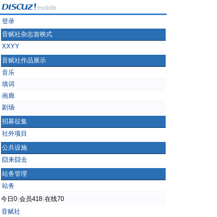
登录
音赋社杂志首映式
XXYY
音赋社作品展示
音乐
填词
画廊
剧场
招募征集
社外项目
公共设施
囧来囧去
站务管理
站务
今日0
会员418
在线70
|
|
音赋社